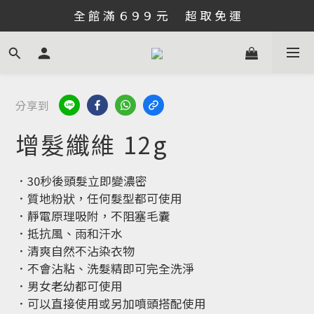
全 館 滿 ６９９ 元      超 取 免 運
分享到
增髮纖維 12g
．30秒後頭髮立即變濃密
．質地粉狀，任何髮型都可使用
．靜電原理吸附，不阻塞毛囊
．抵抗風、雨和汗水
．清爽自然不沾染衣物
．不會沾粘、洗髮精即可完全洗淨
．男女老幼都可使用
．可以直接使用或另加噴頭搭配使用