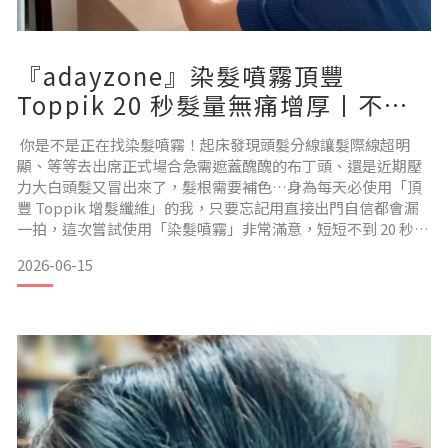
才知道其實真的很多人都有共同的問題點!
『adayzone』染髮噴霧頂豐
Toppik 20 秒髮量無痛增厚丨不阻
塞毛囊
你是不是正在找染髮噴霧！起床發現頭髮分線讓髮際線超明
顯、等等去出席正式場合急需遮蓋醜醜的布丁頭、還是近期壓
力大白頭髮又冒出來了，髮根需要補色…身為每天必使用「頂
豐 Toppik 增髮纖維」的我，只要忘記用直接出門自信都會漏
一拍，這次嘗試使用「染髮噴霧」非常滿意，短短不到 20 秒時
間，就把我最在意白白的髮際線 game over💥現在就跟我一起
2026-06-15
體驗這個 Zone 吧！ 頂豐 Toppik 評價？增髮纖維是什麼？頂
豐 Toppik 是源自於美國品牌，也是第一個引進「增髮纖
維」！「增髮纖維」是一種