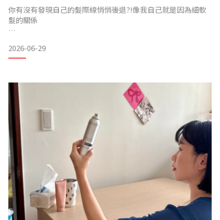
你有沒有發現自己的髮際線悄悄後退?!像我自己就是因為細軟
髮的關係
頭髮一留長整個頭髮重量下去
2026-06-29
就會造成頭頂分線的地方很明顯!!
會直接看到頭皮的顏色
有時候都覺得是禿掉的感覺 (讓我超無奈..甚至有時候因為工作
壓力大
加上生活作息不正常..
都會發現頭髮開始變得稀疏..
讓我非常在意別人的目光及自己整個外表狀態!!我自己也上網
爬文搜尋
看看有沒有甚麼解決方法