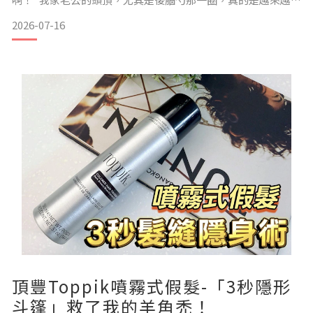
亮了，說到這個，我就想到一段黑歷史……哈多年前他看電
2026-07-16
視，看到購物台生髮液鬼使神差的下單，買了那種很貴的生髮
液，因為說要長期使用才看的到效果，所以一次搭配四瓶！快
遞到家時，我看到快笑死，看到價格也嚇到！勸老公說
頂豐Toppik噴霧式假髮-「3秒隱形
斗篷」救了我的羊角禿！