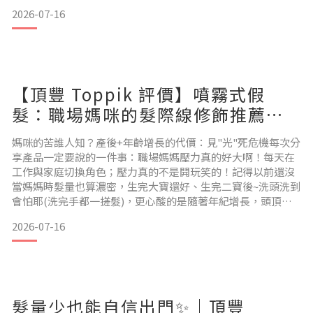
頭或吹完頭髮地上都一堆落髮....平常最困擾的幾個情境👇綁馬尾
2026-07-16
時兩側直接露頭皮 😭
頭頂容易扁塌，整體看起來沒精神
局部白髮，在燈光下超顯眼而且下個月還要拍📸全家福，真的
【頂豐 Toppik 評價】噴霧式假
很希望自己的狀態可以更好一點！ ✨ 為什麼選擇頂豐Toppik
噴霧式假髮？
髮：職場媽咪的髮際線修飾推薦！
抗汗易清洗，一噴找回視覺豐盈
我開始找「快速改善外觀」的方法，就入手了這款
媽咪的苦誰人知？產後+年齡增長的代價：見"光"死危機每次分
感，告別空洞危機！
享產品一定要說的一件事：職場媽媽壓力真的好大啊！每天在
工作與家庭切換角色；壓力真的不是開玩笑的！記得以前還沒
當媽媽時髮量也算濃密，生完大寶還好、生完二寶後~洗頭洗到
會怕耶(洗完手都一搓髮)，更心酸的是隨著年紀增長，頭頂分
線越來越明顯，隨手紮馬尾～兩側髮際線明顯空洞，白白的頭
2026-07-16
皮彷彿對我招手Say hi.....總之瞬老的狀態讓我有點崩潰，不是
不能接受自己變老，而是不想這樣頭皮空洞的老去T_T 撩髮、
戴髮箍根本是我的造型死穴～
髮量少也能自信出門✨｜頂豐