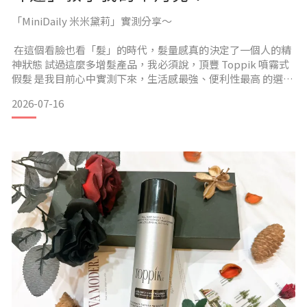
「MiniDaily 米米黛莉」實測分享～
在這個看臉也看「髮」的時代，髮量感真的決定了一個人的精
神狀態 試過這麼多增髮產品，我必須說，頂豐 Toppik 噴霧式
假髮 是我目前心中實測下來，生活感最強、便利性最高 的選擇
2026-07-16
身為一個每天在文字、腳本與生活瑣事中切換的「現代女
子」，我以前總覺得落髮是中年大叔的煩惱直到某天，我隨手
紮起高馬尾準備出門熱血運動，對著鏡子一照——救命！那兩
塊空空的「羊角區」是什麼？為什麼我的髮際線退後得比我的
薪水漲幅還快？還有那個像莫西干平原一樣寬闊的髮縫，只要
幾週沒