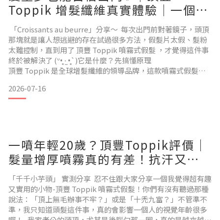
Toppik 增髮纖維真實體驗｜一個月
使用心得分享
「Croissants au beurre」分享～ 每次出門前對著鏡子，頭頂
那塊就是讓人想逃避的存在試過很多方法，假髮片太假、髮粉
太難控制，直到用了 頂豐 Toppik 噴霧式假髮 ，才覺得這件事
終於被解決了 (ᐡ•̥ ·̫ •̥`)它是什麼？先搞懂原理
頂豐 Toppik 是全球增髮纖維的領導品牌，這款噴霧式假髮每
瓶含量 144g，靠的是靜電吸附原理，讓微細角蛋白纖維牢牢附
2026-07-16
著在你原有的髮絲上 不是貼的、不是戴的，也不是染的，是真
正讓稀疏區域「視覺上」髮量倍增的那種技術而且這品牌在歐
美已經是
一噴年輕20歲？頂豐Toppik評價｜
髮量增厚噴霧真的有差！抗汗又易
清洗
「千千小芋頭」 實測分享 忍不住跟大家分享一個我覺得超有趣
又實用的小物-頂豐 Toppik 噴霧式假髮！你們有沒有聽過那種
說法：「頂上無毛辦事不牢？」或是「十禿九富？」不管準不
準，我只知道頭髮這件事，真的會影響一個人的視覺年齡很多
啊！ 我家老公的頭頂，尤其是後腦勺那一圈，真的是越來越光