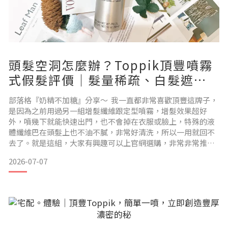
頭髮空洞怎麼辦？Toppik頂豐噴霧
式假髮評價｜髮量稀疏、白髮遮蓋
實測分享
部落格『奶精不加糖』分享～ 我一直都非常喜歡頂豐這牌子，
是因為之前用過另一組增髮纖維跟定型噴霧，增髮效果超好
外，噴幾下就能快速出門，也不會掉在衣服或臉上，特殊的液
體纖維巴在頭髮上也不油不膩，非常好清洗，所以一用就回不
去了。就是這組，大家有興趣可以上官網選購，非常非常推薦
購買，絕對不後悔~ 好不容易等到新產品-Toppik頂豐​噴霧式假
2026-07-07
髮，當然要馬上入手!!除了增髮纖維外，還可以遮白髮!這是甚
麼無敵組合~~不買睡不著覺! Toppik頂豐噴霧式假髮40+後的
困擾除了皮膚鬆弛、紋路變多外，最痛苦的