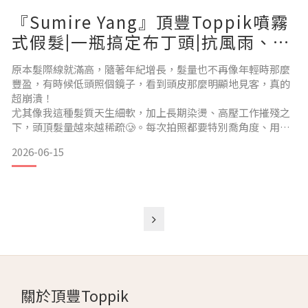
『Sumire Yang』頂豐Toppik噴霧
式假髮|一瓶搞定布丁頭|抗風雨、易
清洗|髮際線瞬間濃密救星！
原本髮際線就滿高，隨著年紀增長，髮量也不再像年輕時那麼
豐盈，有時候低頭照個鏡子，看到頭皮那麼明顯地見客，真的
超崩潰！
尤其像我這種髮質天生細軟，加上長期染燙、高壓工作摧殘之
下，頭頂髮量越來越稀疏🥲。每次拍照都要特別喬角度、用頭
髮遮來遮去，甚至還要靠髮片救場，才能勉強看起來不那麼
2026-06-15
「見光死」，真的超沒安全感。直到我遇見【頂豐Toppik 噴霧
式假髮】，才終於有種「天降救星」的感覺！
之前就聽說頂豐Toppik 噴霧式假髮是很多好萊塢明星的愛用
品，讓我超好奇，默默觀望了好一陣子，這次終於親自入手來
試試
關於頂豐Toppik