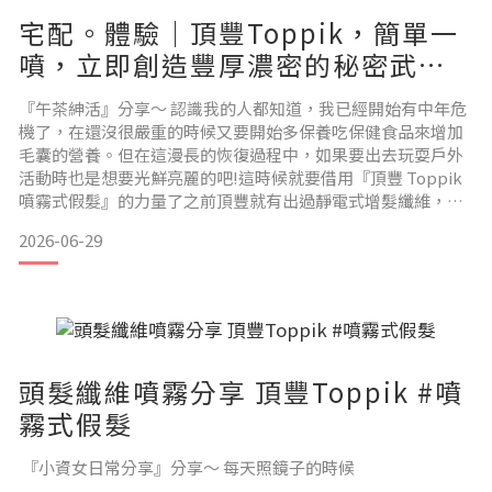
宅配。體驗｜頂豐Toppik，簡單一
噴，立即創造豐厚濃密的秘密武
器，噴霧式假髮自然有髮流不阻塞
『午茶紳活』分享～ 認識我的人都知道，我已經開始有中年危
毛囊，抗風雨易清洗
機了，在還沒很嚴重的時候又要開始多保養吃保健食品來增加
毛囊的營養。但在這漫長的恢復過程中，如果要出去玩耍戶外
活動時也是想要光鮮亮麗的吧!這時候就要借用『頂豐 Toppik
噴霧式假髮』的力量了之前頂豐就有出過靜電式增髮纖維，這
次則是更方便採取液態噴霧，附著力更高，適合大範圍和趕時
2026-06-29
間快速使用。這款商品可以改善我多項目問題：1、頭頂空洞處
的填補、創造出視覺的豐盈感。2、染髮過渡期布丁頭的遮色使
用。3、兩剪髮後兩鬢白頭髮重新長出來覆蓋用接下來就實
頭髮纖維噴霧分享 頂豐Toppik #噴
霧式假髮
『小資女日常分享』分享～ 每天照鏡子的時候