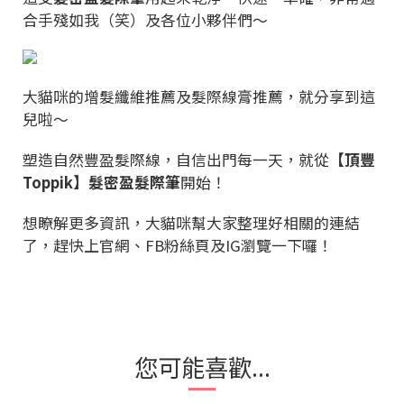
合手殘如我（笑）及各位小夥伴們～
大貓咪的增髮纖維推薦及髮際線膏推薦，就分享到這
兒啦～
塑造自然豐盈髮際線，自信出門每一天，就從
【頂豐
Toppik】髮密盈髮際筆
開始！
想瞭解更多資訊，大貓咪幫大家整理好相關的連結
了，趕快上官網、
FB
粉絲頁及
IG
瀏覽一下囉！
您可能喜歡...