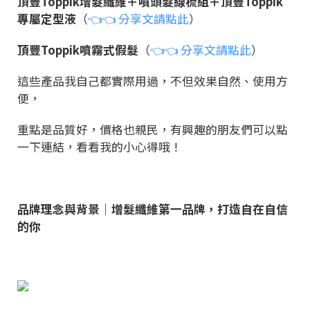
頂豐Toppik增髮纖維＋噴頭髮線梳組＋頂豐Toppik
專屬定型液
（
👈👈 分享文請點此
）
頂豐Toppik噴霧式假髮
（
👈👈 分享文請點此
）
這些產品我自己都實際用過，不但效果自然、使用方
便，
重點是品質好，價格也親民，有興趣的朋友們可以點
一下連結，看看我的小心得哦！
品牌理念與背景｜增髮纖維第一品牌，打造自在自信
的你