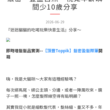
間少10歲分享
2026-06-29
『迷迷貓貓的吃喝玩樂快意生活』分享～
即時增髮髮品實測--
【頂豐Toppik】髮密盈髮際筆
開
箱
嗨，我是大貓咪～大家有這種經驗嗎？
每次綁馬尾、綁公主頭、分邊，或者一陣風吹來，鏡
子一照…咦，怎麼髮際線空得有點明顯？
其實我從小就是細軟髮代表，髮絲細、量又不多，年