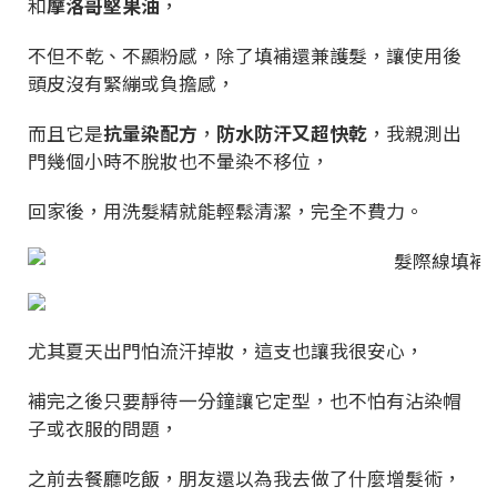
和
摩洛哥堅果油
，
不但不乾、不顯粉感，除了填補還兼護髮，讓使用後
頭皮沒有緊繃或負擔感，
而且它是
抗暈染配方
，
防水防汗又超快乾
，我親測出
門幾個小時不脫妝也不暈染不移位，
回家後，用洗髮精就能輕鬆清潔，完全不費力。
尤其夏天出門怕流汗掉妝，這支也讓我很安心，
補完之後只要靜待一分鐘讓它定型，也不怕有沾染帽
子或衣服的問題，
之前去餐廳吃飯，朋友還以為我去做了什麼增髮術，