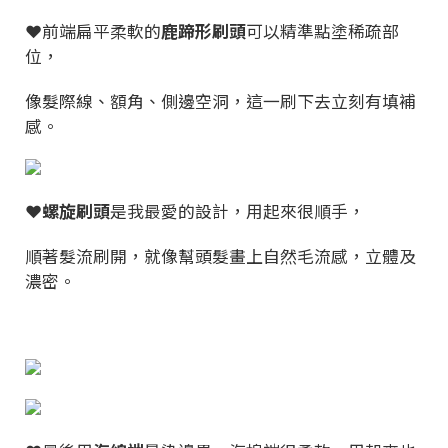
❤️前端扁平柔軟的
鹿蹄形刷頭
可以精準點塗稀疏部
位，
像髮際線、額角、側邊空洞，這一刷下去立刻有填補
感。
❤️
螺旋刷頭
是我最愛的設計，用起來很順手，
順著髮流刷開，就像幫頭髮畫上自然毛流感，立體及
濃密。