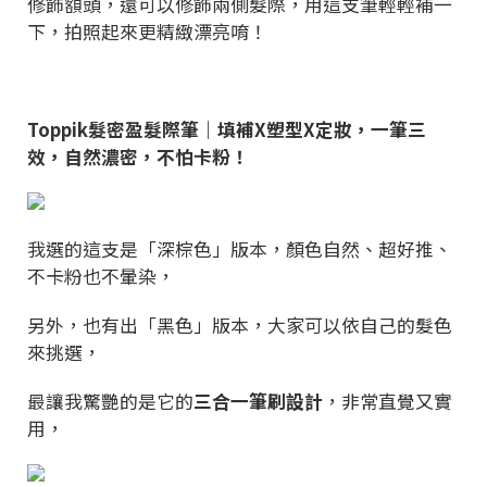
修飾額頭，還可以修飾兩側髮際，用這支筆輕輕補一
下，拍照起來更精緻漂亮唷！
Toppik髮密盈髮際筆｜填補X塑型X定妝，一筆三
效，自然濃密，不怕卡粉！
我選的這支是「深棕色」版本，顏色自然、超好推、
不卡粉也不暈染，
另外，也有出「黑色」版本，大家可以依自己的髮色
來挑選，
最讓我驚艷的是它的
三合一筆刷設計
，非常直覺又實
用，