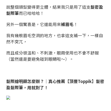
說整個頭型變得更立體，結果我只是用了這支
髮密盈
髮際筆
而已哈哈哈！
另外一個驚喜是，它還能用來
補眉毛
！
我有幾根眉毛空洞的地方，也拿這支補一下，一樣自
然不突兀，
而且成分很溫和、不刺激，眼周使用也不會不舒服
（當然還是要避免碰到眼睛啦～）。
髮際線明顯怎麼辦？｜真心推薦【頂豐Toppik】髮密
盈髮際筆，用就對了！