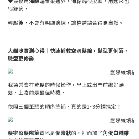
❤️最後用
海綿端
暈染邊界，海棉端很柔軟，用起來也
很舒適，
輕壓後，不會有明顯邊線，讓整體融合得更自然。
大貓咪實測心得｜快速補救空洞髮線，髮型更俐落、
臉型更修飾
我通常會在乾髮的時候操作，早上或出門前綁好頭
髮、上妝前是最佳時機，
依照三個筆頭的順序塗補，真的是1~3分鐘搞定！
髮密盈髮際筆
質地是偏
膏狀
的，裡面加了
角蛋白纖維