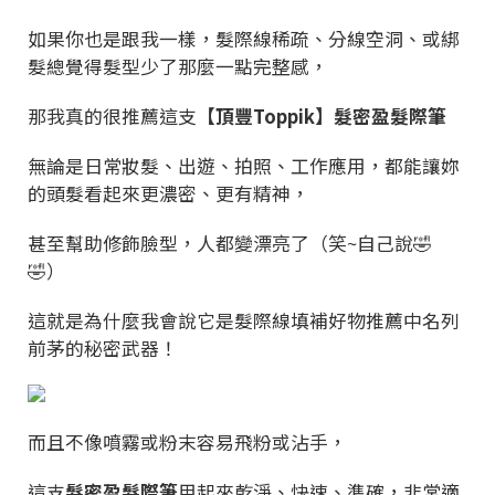
如果你也是跟我一樣，髮際線稀疏、分線空洞、或綁
髮總覺得髮型少了那麼一點完整感，
那我真的很推薦這支
【頂豐Toppik】髮密盈髮際筆
無論是日常妝髮、出遊、拍照、工作應用，都能讓妳
的頭髮看起來更濃密、更有精神，
甚至幫助修飾臉型，人都變漂亮了（笑~自己說🤣
🤣）
這就是為什麼我會說它是髮際線填補好物推薦中名列
前茅的秘密武器！
而且不像噴霧或粉末容易飛粉或沾手，
這支
髮密盈髮際筆
用起來乾淨、快速、準確，非常適